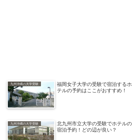
福岡女子大学の受験で宿泊するホ
九州沖縄の大学受験
テルの予約はここがおすすめ！
北九州市立大学の受験でホテルの
九州沖縄の大学受験
宿泊予約！どの辺が良い？