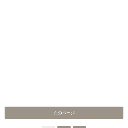
次のページ