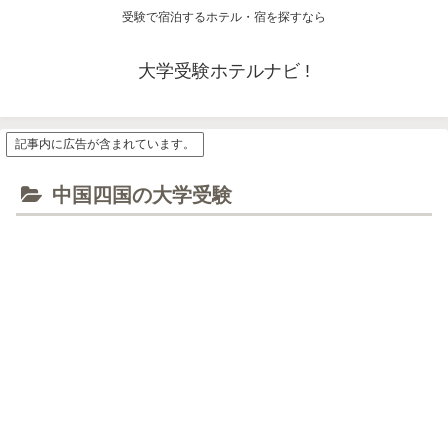
受験で宿泊するホテル・宿を探すなら
大学受験ホテルナビ !
記事内に広告が含まれています。
中国四国の大学受験