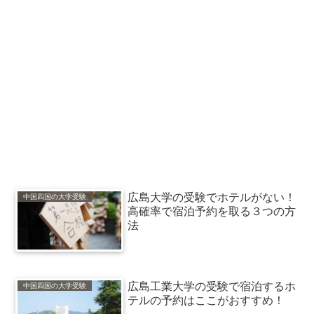
広島大学の受験でホテルがない！
中国四国の大学受験
高確率で宿泊予約を取る３つの方
法
広島工業大学の受験で宿泊するホ
中国四国の大学受験
テルの予約はここがおすすめ！